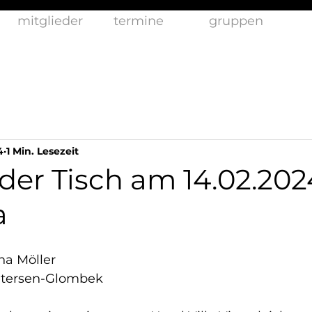
mitglieder
termine
gruppen
4
1 Min. Lesezeit
er Tisch am 14.02.202
a
na Möller
Petersen-Glombek