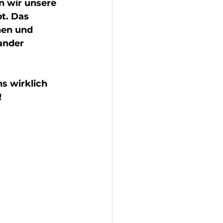
 wir unsere 
t. Das 
nen und 
ander 
s wirklich 
!