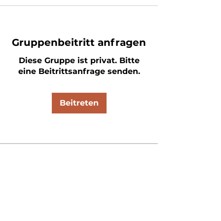
Gruppenbeitritt anfragen
Diese Gruppe ist privat. Bitte
eine Beitrittsanfrage senden.
Beitreten
Info
Du suchst neue
Herausforderungen oder
brauchst selbst Unters
...
Weiterlesen