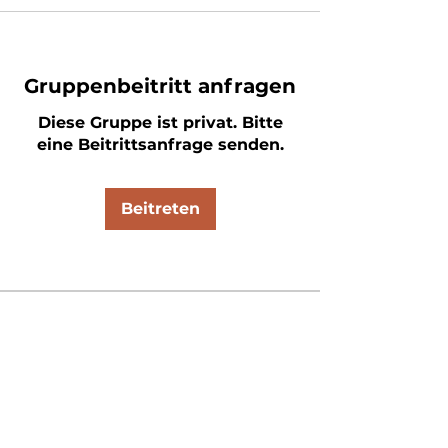
Gruppenbeitritt anfragen
Diese Gruppe ist privat. Bitte
eine Beitrittsanfrage senden.
Beitreten
Info
In unserer Gruppe sprechen wir
über alles, was im berufliche
...
Weiterlesen