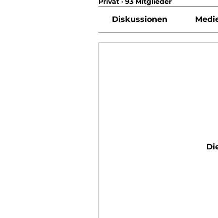
Privat
·
93 Mitglieder
Diskussionen
Medi
Di