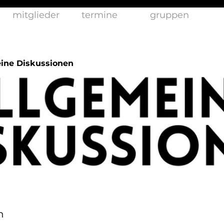
mitglieder
termine
gruppen
ine Diskussionen
n