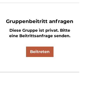
Gruppenbeitritt anfragen
Diese Gruppe ist privat. Bitte
eine Beitrittsanfrage senden.
Beitreten
Info
Dies ist der offene Raum für
alles, was sonst nirgends so ri
...
Weiterlesen