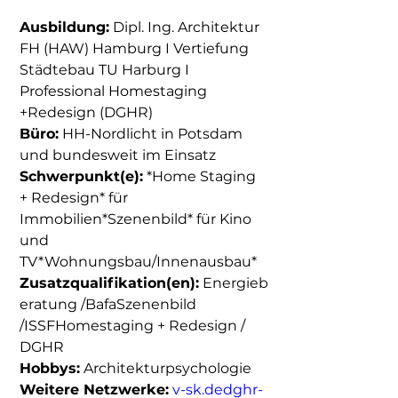
Ausbildung:
 Dipl. Ing. Architektur 
FH (HAW) Hamburg I Vertiefung 
Städtebau TU Harburg I 
Professional Homestaging 
+Redesign (DGHR)
Büro:
 HH-Nordlicht in Potsdam 
und bundesweit im Einsatz
Schwerpunkt(e):
 *Home Staging 
+ Redesign* für 
Immobilien*Szenenbild* für Kino 
und 
TV*Wohnungsbau/Innenausbau*
Zusatzqualifikation(en):
 Energieb
eratung /BafaSzenenbild 
/ISSFHomestaging + Redesign / 
DGHR
Hobbys:
 Architekturpsychologie
Weitere Netzwerke:
v-sk.dedghr-