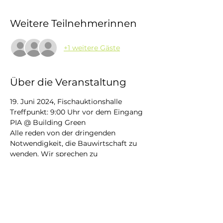
Weitere Teilnehmerinnen
+1 weitere Gäste
Über die Veranstaltung
19. Juni 2024, Fischauktionshalle
Treffpunkt: 9:00 Uhr vor dem Eingang 
PIA @ Building Green
Alle reden von der dringenden 
Notwendigkeit, die Bauwirtschaft zu 
wenden. Wir sprechen zu
viel und machen zu wenig. Wir haben 
die Lösungen und das Wissen, was 
getan werden muss,
doch wie kommen wir von dem 
Sprechen zu dem Machen?
Das Thema "Act now!" ist der 