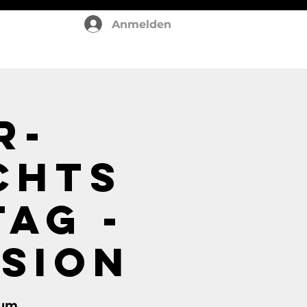
Anmelden
r-
chts
ag -
sion
rum