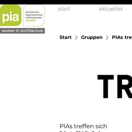
start
aktuelles
Start
Gruppen
PIAs tre
PIAs treffen sich